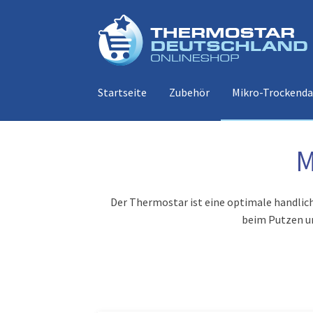
Zur
Zum
Navigation
Inhalt
springen
springen
Startseite
Zubehör
Mikro-Trockend
M
Der Thermostar ist eine optimale handlich
beim Putzen un