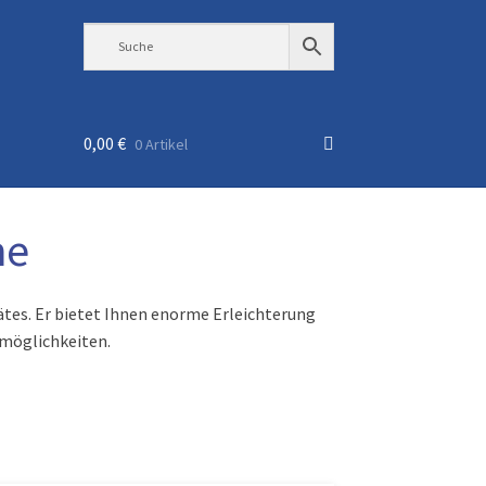
0,00
€
0 Artikel
me
ätes. Er bietet Ihnen enorme Erleichterung
zmöglichkeiten.