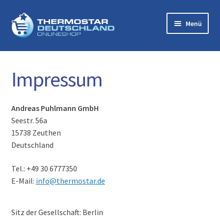
Zur
Zum
Menü
Navigation
Inhalt
springen
springen
Startseite
Impressum
Zubehör
Mikro-Trockendampf-Systeme
Andreas Puhlmann GmbH
Seestr. 56a
Warenkorb
15738 Zeuthen
Deutschland
Über uns
Tel.: +49 30 6777350
Kontakt
E-Mail:
info@thermostar.de
Impressum
Sitz der Gesellschaft: Berlin