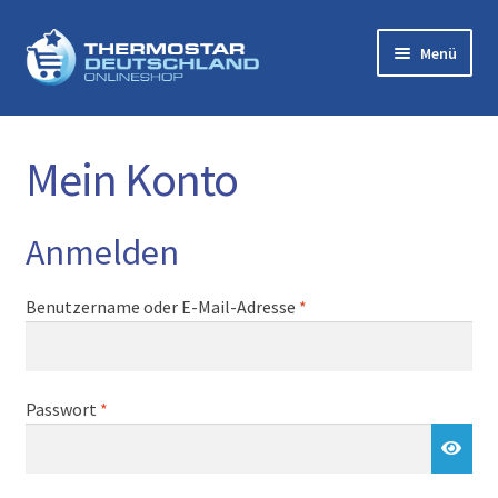
Zur
Zum
Menü
Navigation
Inhalt
springen
springen
Startseite
Mein Konto
Zubehör
Mikro-Trockendampf-Systeme
Anmelden
Warenkorb
Erforderlich
Benutzername oder E-Mail-Adresse
*
Über uns
Erforderlich
Kontakt
Passwort
*
Impressum