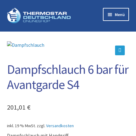
Zur
Zum
Menü
Navigation
Inhalt
springen
springen
Startseite
Zubehör
🔍
Mikro-Trockendampf-Systeme
Dampfschlauch 6 bar für
Avantgarde S4
Warenkorb
Über uns
201,01
€
Kontakt
inkl. 19 % MwSt.
zzgl.
Versandkosten
Impressum
Dampfschlauch mit Handgriff