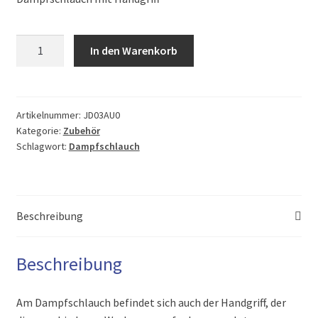
AGB
Dampfschlauch
In den Warenkorb
6
bar
für
Avantgarde
Artikelnummer:
JD03AU0
Kategorie:
Zubehör
S4
Schlagwort:
Dampfschlauch
Menge
Beschreibung
Beschreibung
Am Dampfschlauch befindet sich auch der Handgriff, der