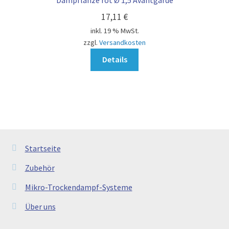
Dampflanze rot Ø 1,5 Avantgarde
17,11
€
inkl. 19 % MwSt.
zzgl.
Versandkosten
Details
Startseite
Zubehör
Mikro-Trockendampf-Systeme
Über uns