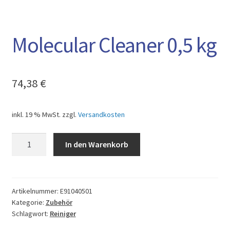
Molecular Cleaner 0,5 kg
74,38
€
inkl. 19 % MwSt.
zzgl.
Versandkosten
Molecular
In den Warenkorb
Cleaner
0,5
kg
Menge
Artikelnummer:
E91040501
Kategorie:
Zubehör
Schlagwort:
Reiniger