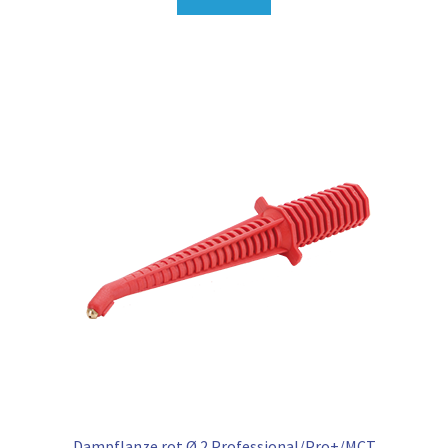
Dampflanze rot Ø 2 Professional/Pro+/MCT