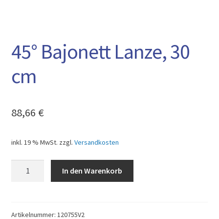
AGB
45° Bajonett Lanze, 30
cm
88,66
€
inkl. 19 % MwSt.
zzgl.
Versandkosten
45°
In den Warenkorb
Bajonett
Lanze,
30
cm
Artikelnummer:
120755V2