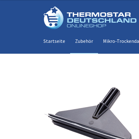
Zur
Zum
Navigation
Inhalt
springen
springen
Startseite
Zubehör
Mikro-Trockend