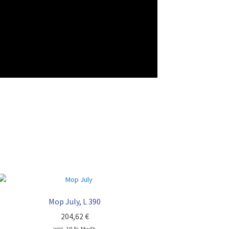
Mop July, L 390
204,62
€
inkl. 19 % MwSt.