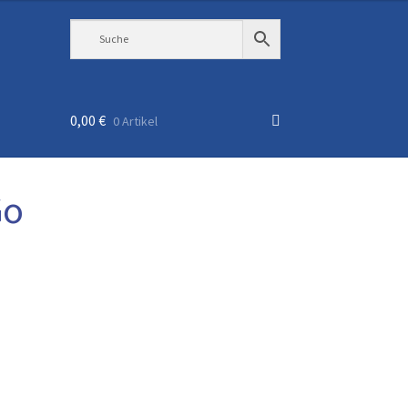
0,00
€
0 Artikel
Go